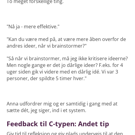
To meget forskellige ting.
"Nå ja - mere effektive."
"Kan du være med på, at være mere åben overfor de
andres ideer, når vi brainstormer?"
"Så når vi brainstormer, må jeg ikke kritisere ideerne?
Men nogle gange er det jo dårlige ideer? F.eks. for 4
uger siden gik vi videre med en dårlig idé. Vi var 3
personer, der spildte 5 timer hver."
Anna udfordrer mig og er samtidig i gang med at
sætte dét, jeg siger, ind i et system.
Feedback til C-typen: Andet tip
Giv tid til refleksion og giv plads undervejs til at den