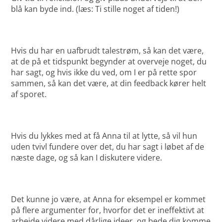
blå kan byde ind. (læs: Ti stille noget af tiden!)
Hvis du har en uafbrudt talestrøm, så kan det være,
at de på et tidspunkt begynder at overveje noget, du
har sagt, og hvis ikke du ved, om I er på rette spor
sammen, så kan det være, at din feedback kører helt
af sporet.
Hvis du lykkes med at få Anna til at lytte, så vil hun
uden tvivl fundere over det, du har sagt i løbet af de
næste dage, og så kan I diskutere videre.
Det kunne jo være, at Anna for eksempel er kommet
på flere argumenter for, hvorfor det er ineffektivt at
arbejde videre med dårlige ideer, og bede dig komme