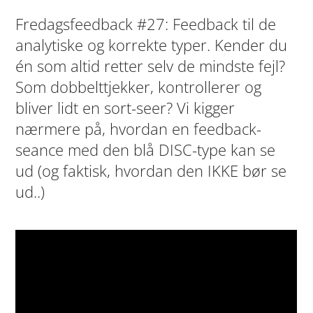
Fredagsfeedback #27: Feedback til de
analytiske og korrekte typer. Kender du
én som altid retter selv de mindste fejl?
Som dobbelttjekker, kontrollerer og
bliver lidt en sort-seer? Vi kigger
nærmere på, hvordan en feedback-
seance med den blå DISC-type kan se
ud (og faktisk, hvordan den IKKE bør se
ud..)
🍪 Her skulle have været en video,
men du kan ikke se den
Videoen er ikke tilgængelig da den kræver brug
af cookies som du har fravalgt i dine