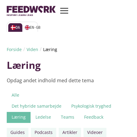
DA
EN-GB
/
/
Forside
Viden
Læring
Læring
Opdag andet indhold med dette tema
Alle
Det hybride samarbejde
Psykologisk tryghed
Læring
Ledelse
Teams
Feedback
Guides
Podcasts
Artikler
Videoer