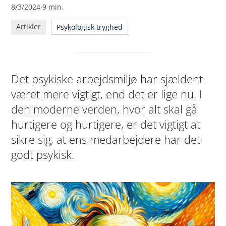
8/3/2024
·
9
min.
5 råd i arbejdet med at fremme det psykiske
arbejdsmiljø
Artikler
Psykologisk tryghed
Det psykiske arbejdsmiljø har sjældent
været mere vigtigt, end det er lige nu. I
den moderne verden, hvor alt skal gå
hurtigere og hurtigere, er det vigtigt at
sikre sig, at ens medarbejdere har det
godt psykisk.