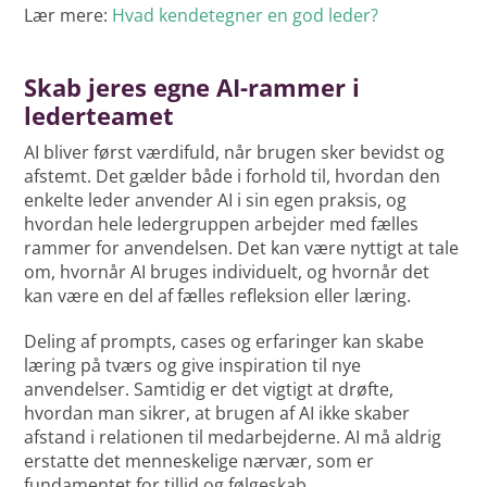
Lær mere:
Hvad kendetegner en god leder?
Skab jeres egne AI-rammer i
lederteamet
AI bliver først værdifuld, når brugen sker bevidst og
afstemt. Det gælder både i forhold til, hvordan den
enkelte leder anvender AI i sin egen praksis, og
hvordan hele ledergruppen arbejder med fælles
rammer for anvendelsen. Det kan være nyttigt at tale
om, hvornår AI bruges individuelt, og hvornår det
kan være en del af fælles refleksion eller læring.
Deling af prompts, cases og erfaringer kan skabe
læring på tværs og give inspiration til nye
anvendelser. Samtidig er det vigtigt at drøfte,
hvordan man sikrer, at brugen af AI ikke skaber
afstand i relationen til medarbejderne. AI må aldrig
erstatte det menneskelige nærvær, som er
fundamentet for tillid og følgeskab.