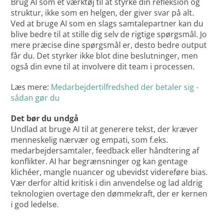
Brug AI som et værktøj til at styrke din refleksion og
struktur, ikke som en helgen, der giver svar på alt.
Ved at bruge AI som en slags samtalepartner kan du
blive bedre til at stille dig selv de rigtige spørgsmål. Jo
mere præcise dine spørgsmål er, desto bedre output
får du. Det styrker ikke blot dine beslutninger, men
også din evne til at involvere dit team i processen.
Læs mere:
Medarbejdertilfredshed der betaler sig -
sådan gør du
Det bør du undgå
Undlad at bruge AI til at generere tekst, der kræver
menneskelig nærvær og empati, som f.eks.
medarbejdersamtaler, feedback eller håndtering af
konflikter. AI har begrænsninger og kan gentage
klichéer, mangle nuancer og ubevidst videreføre bias.
Vær derfor altid kritisk i din anvendelse og lad aldrig
teknologien overtage den dømmekraft, der er kernen
i god ledelse.