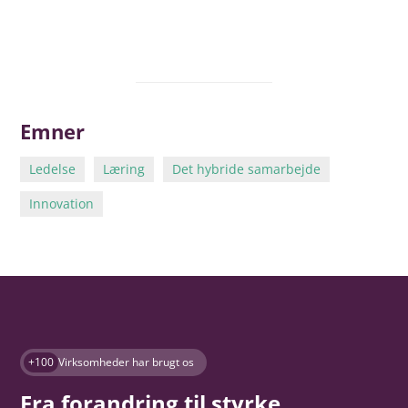
Emner
Ledelse
Læring
Det hybride samarbejde
Innovation
+100
Virksomheder har brugt os
Fra forandring til styrke