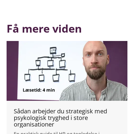
Få mere viden
Sådan arbejder du strategisk med
psykologisk tryghed i store
organisationer
En praktisk guide til HR og topledelse i