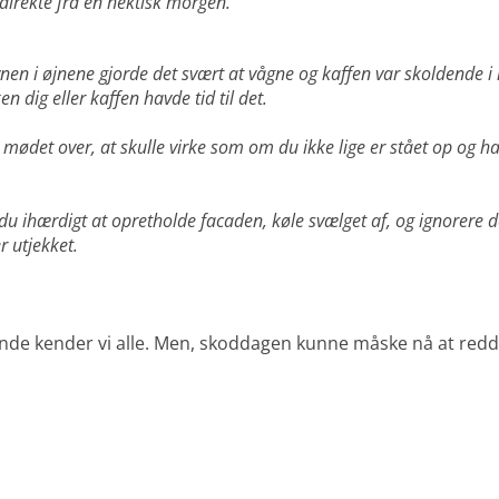
direkte fra en hektisk morgen.
vnen i øjnene gjorde det svært at vågne og kaffen var skoldende 
en dig eller kaffen havde tid til det.
il mødet over, at skulle virke som om du ikke lige er stået op og 
 du ihærdigt at opretholde facaden, køle svælget af, og ignorere
r utjekket.
nde kender vi alle. Men, skoddagen kunne måske nå at redd