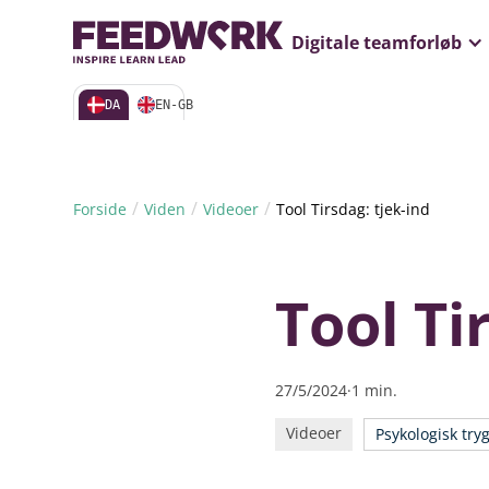
Gratis webinar
Digitale teamforløb
DA
EN-GB
/
/
/
Forside
Viden
Videoer
Tool Tirsdag: tjek-ind
Tool Ti
27/5/2024
·
1
min.
Videoer
Psykologisk try