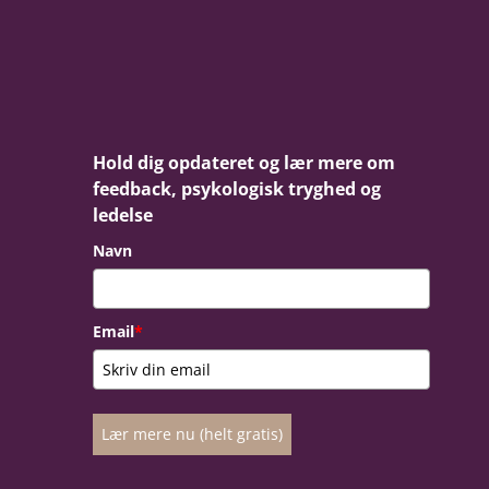
Hold dig opdateret og lær mere om
feedback, psykologisk tryghed og
ledelse
Navn
Email
*
Lær mere nu (helt gratis)