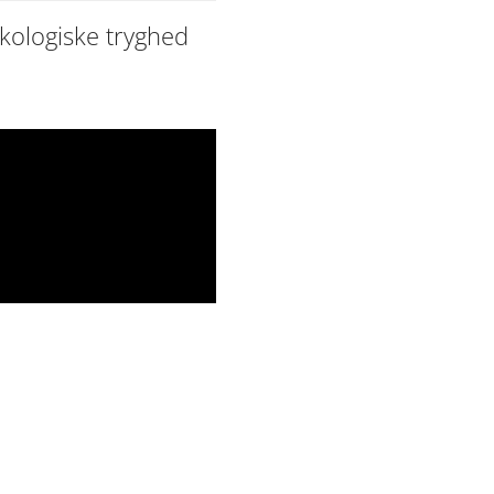
ykologiske tryghed
 se den
dine indstillinger.