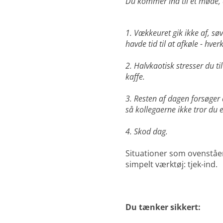
Du kommer ind til et møde, 
1. Vækkeuret gik ikke af, sø
havde tid til at afkøle - hverk
2. Halvkaotisk stresser du t
kaffe.
3. Resten af dagen forsøger
så
kollegaerne ikke tror du e
4. Skod dag.
Situationer som ovenståe
simpelt værktøj: tjek-ind.
Du tænker sikkert: