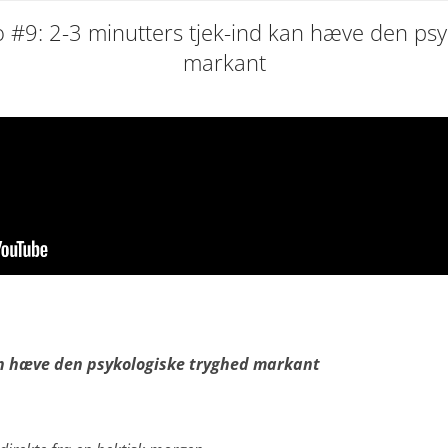
o #9: 2-3 minutters tjek-ind kan hæve den ps
markant
 skulle have været en video, men du kan ikke
lgængelig da den kræver brug af cookies som du har fravalgt i 
Opdater cookie samtykke
an hæve den psykologiske tryghed markant