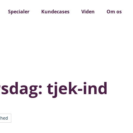
 d. 13 august: Sådan taler I om det, der ikke fungerer - uden
Specialer
Kundecases
Viden
Om os
rsdag: tjek-ind
ghed