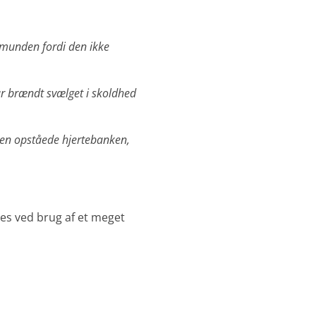
i munden fordi den ikke
har brændt svælget i skoldhed
 den opståede hjertebanken,
es ved brug af et meget