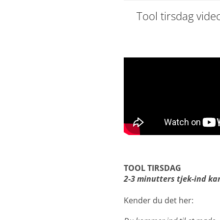
Tool tirsdag vide
🍪 Her
Videoen er ikke ti
TOOL TIRSDAG
2-3 minutters tjek-ind k
Kender du det her: