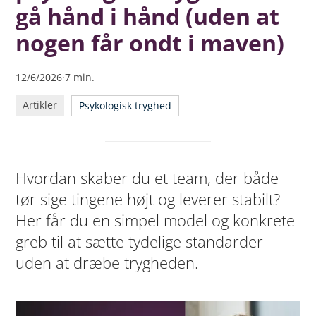
betyder “ingen krav”)
gå hånd i hånd (uden at
Hvorfor er kombinationen så svær i praksis?
nogen får ondt i maven)
Den simple model: 4 zoner (og hvilken zone I skal sigte
efter)
12/6/2026
·
7
min.
Greb #1: Start der, hvor der er friktion (i stedet for at
“skrue op for performance” generelt)
Artikler
Psykologisk tryghed
Greb #2: Gør standarder eksplicitte (så I ikke ender i
person-debatten)
Greb #3: Hold “performance-samtaler” på en tryg
Hvordan skaber du et team, der både
måde
tør sige tingene højt og leverer stabilt?
Greb #4: Skil personen fra opgaven (så “krav” ikke
bliver til skam)
Her får du en simpel model og konkrete
Greb #5: Brug check-ins
greb til at sætte tydelige standarder
uden at dræbe trygheden.
Typiske spørgsmål (FAQ)
Næste skridt: Lær at skabe psykologisk tryghed i
praksis (gratis)