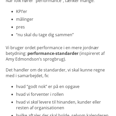
Når folk hører “performance”, tænker mange:
KPI’er
målinger
pres
“nu skal du tage dig sammen”
Vi bruger ordet performance i en mere jordnær
betydning:
performance-standarder
(inspireret af
Amy Edmondson’s sprogbrug).
Det handler om de standarder, vi skal kunne regne
med i samarbejdet, fx:
hvad “godt nok” er på en opgave
hvad vi forventer i rollen
hvad vi
skal
levere til hinanden, kunder eller
resten af organisationen
hvilke aftaler der skal holde, selvom kalenderen