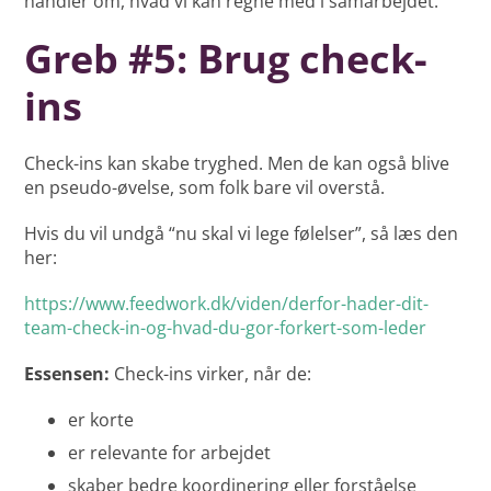
handler om, hvad vi kan regne med i samarbejdet.”
Greb #5: Brug check-
ins
Check-ins kan skabe tryghed. Men de kan også blive
en pseudo-øvelse, som folk bare vil overstå.
Hvis du vil undgå “nu skal vi lege følelser”, så læs den
her:
https://www.feedwork.dk/viden/derfor-hader-dit-
team-check-in-og-hvad-du-gor-forkert-som-leder
Essensen:
Check-ins virker, når de:
er korte
er relevante for arbejdet
skaber bedre koordinering eller forståelse