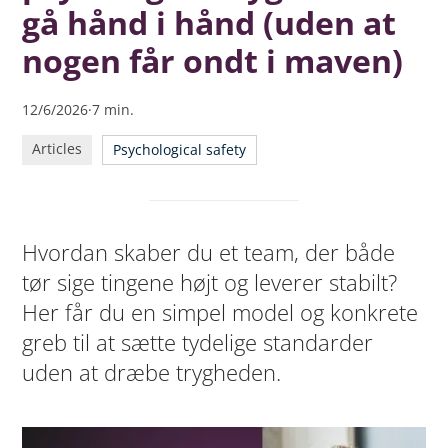
betyder “ingen krav”)
gå hånd i hånd (uden at
Hvorfor er kombinationen så svær i praksis?
nogen får ondt i maven)
Den simple model: 4 zoner (og hvilken zone I skal sigte
efter)
12/6/2026
·
7
min.
Greb #1: Start der, hvor der er friktion (i stedet for at
“skrue op for performance” generelt)
Articles
Psychological safety
Greb #2: Gør standarder eksplicitte (så I ikke ender i
person-debatten)
Greb #3: Hold “performance-samtaler” på en tryg
Hvordan skaber du et team, der både
måde
tør sige tingene højt og leverer stabilt?
Greb #4: Skil personen fra opgaven (så “krav” ikke
bliver til skam)
Her får du en simpel model og konkrete
Greb #5: Brug check-ins
greb til at sætte tydelige standarder
uden at dræbe trygheden.
Typiske spørgsmål (FAQ)
Næste skridt: Lær at skabe psykologisk tryghed i
praksis (gratis)