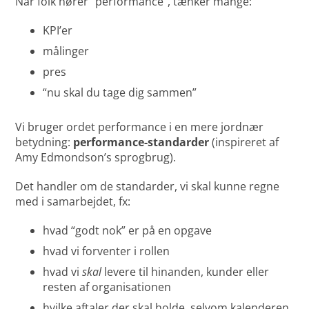
Når folk hører “performance”, tænker mange:
KPI’er
målinger
pres
“nu skal du tage dig sammen”
Vi bruger ordet performance i en mere jordnær
betydning:
performance-standarder
(inspireret af
Amy Edmondson’s sprogbrug).
Det handler om de standarder, vi skal kunne regne
med i samarbejdet, fx:
hvad “godt nok” er på en opgave
hvad vi forventer i rollen
hvad vi
skal
levere til hinanden, kunder eller
resten af organisationen
hvilke aftaler der skal holde, selvom kalenderen