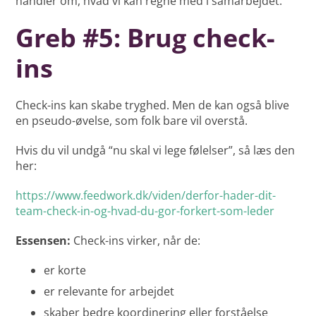
handler om, hvad vi kan regne med i samarbejdet.”
Greb #5: Brug check-
ins
Check-ins kan skabe tryghed. Men de kan også blive
en pseudo-øvelse, som folk bare vil overstå.
Hvis du vil undgå “nu skal vi lege følelser”, så læs den
her:
https://www.feedwork.dk/viden/derfor-hader-dit-
team-check-in-og-hvad-du-gor-forkert-som-leder
Essensen:
Check-ins virker, når de:
er korte
er relevante for arbejdet
skaber bedre koordinering eller forståelse