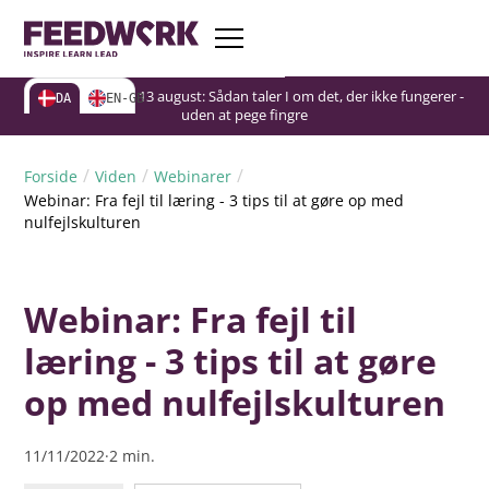
Gratis webinar d. 13 august: Sådan taler I om det, der ikke fungerer -
Gratis webinar d. 13 august: Sådan taler I om det, der ikke fungerer -
Gratis webinar d. 13 august: Sådan taler I om det, der ikke fungerer -
DA
EN-GB
uden at pege fingre
uden at pege fingre
uden at pege fingre
/
/
/
Forside
Viden
Webinarer
Webinar: Fra fejl til læring - 3 tips til at gøre op med
nulfejlskulturen
Webinar: Fra fejl til
læring - 3 tips til at gøre
op med nulfejlskulturen
11/11/2022
·
2
min.