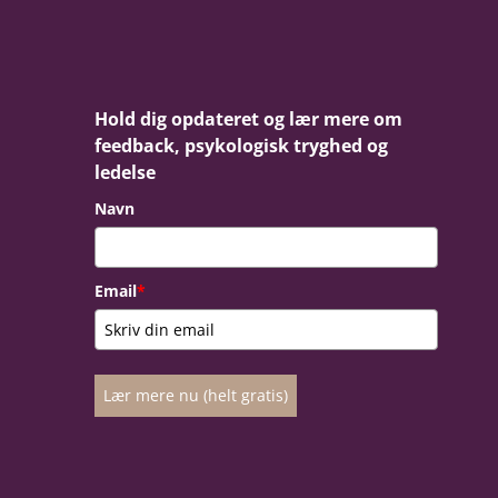
Hold dig opdateret og lær mere om
feedback, psykologisk tryghed og
ledelse
Navn
Email
*
Lær mere nu (helt gratis)