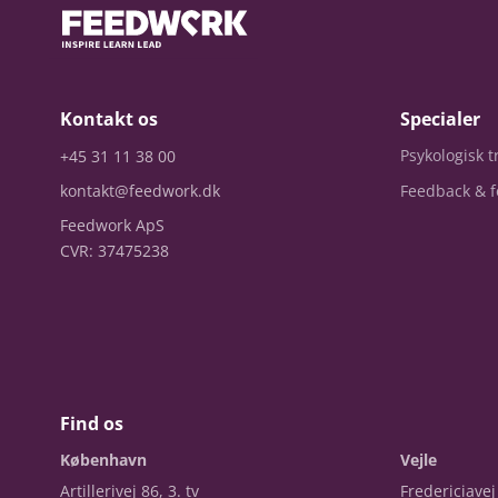
Kontakt os
Specialer
Psykologisk 
+45 31 11 38 00
kontakt@feedwork.dk
Feedback & f
Feedwork ApS
CVR: 37475238
Find os
København
Vejle
Artillerivej 86, 3. tv
Fredericiavej