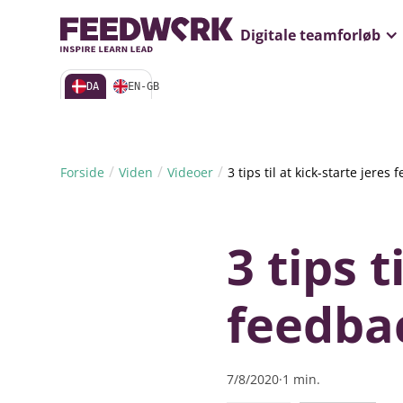
Gratis webinar
Digitale teamforløb
DA
EN-GB
/
/
/
Forside
Viden
Videoer
3 tips til at kick-starte jeres
3 tips t
feedbac
7/8/2020
·
1
min.