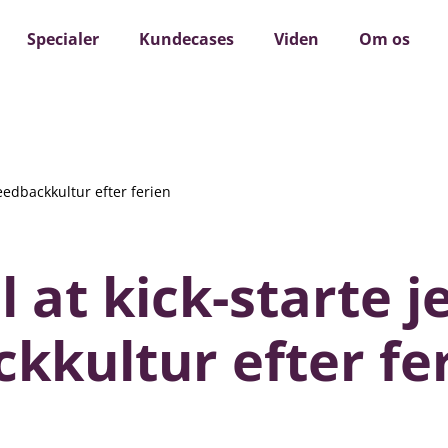
 d. 13 august: Sådan taler I om det, der ikke fungerer - uden
Specialer
Kundecases
Viden
Om os
 feedbackkultur efter ferien
il at kick-starte j
kkultur efter fe