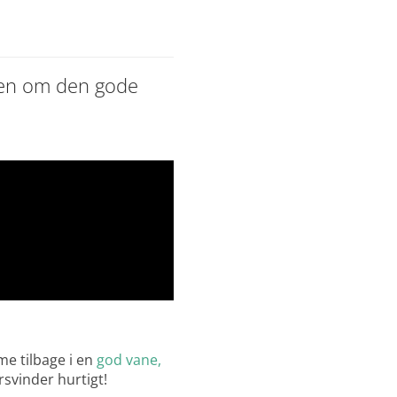
anen om den gode
 se den
dine indstillinger.
me tilbage i en
god vane,
svinder hurtigt!