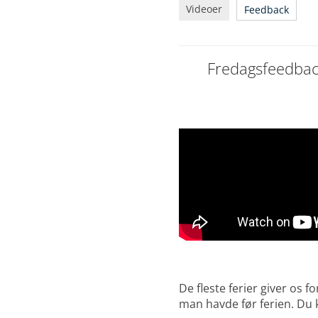
Videoer
Feedback
Fredagsfeedback
🍪 Her
Videoen er ikke ti
De fleste ferier giver os 
man havde før ferien. Du 