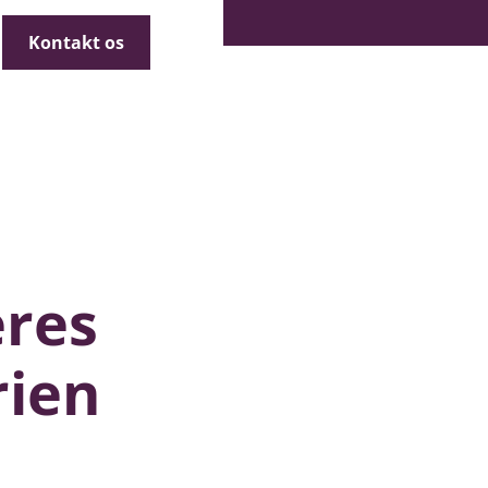
 at pege fingre
Kontakt os
eres
rien