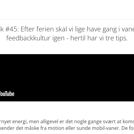
 #45: Efter ferien skal vi lige have gang i v
feedbackkultur igen - hertil har vi tre tips.
 skulle have været en video, men du kan ikke
lgængelig da den kræver brug af cookies som du har fravalgt i 
Opdater cookie samtykke
fornyet energi, men alligevel er det nogle gange svært at kom
kender det måske fra motion eller sunde mobil-vaner. De for