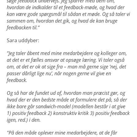
søge feedback undervejs. Jeg sparrer med dem om,
hvordan de indkalder til et feedback-møde, og hvad der
kan være gode spørgsmål til sådan et møde. Og så taler vi
sammen om, hvordan det gik, og hvad de kan bruge
feedbacken til.”
Sara uddyber:
”Jeg taler åbent med mine medarbejdere og kolleger om,
at det er et fælles ansvar at opsøge læring. Vi taler også
om, at det er ok at sige fra – man må gerne sige ’nej, det
passer dårligt lige nu’, når nogen gerne vil give en
feedback.
Og så har de fundet ud af, hvordan man præcist gør, og
hvad der er den bedste måde at formulere det på, så der
ikke bare går sandwich-model (modellen består i at give
1) positiv feedback 2) konstruktiv kritik 3) positiv feedback
igen, red.) i den.
"På den måde oplever mine medarbejdere, at de får