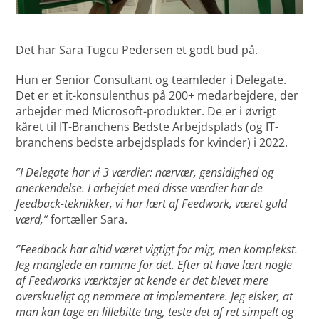
Det har Sara Tugcu Pedersen et godt bud på.
Hun er Senior Consultant og teamleder i Delegate.
Det er et it-konsulenthus på 200+ medarbejdere, der
arbejder med Microsoft-produkter. De er i øvrigt
kåret til IT-Branchens Bedste Arbejdsplads (og IT-
branchens bedste arbejdsplads for kvinder) i 2022.
”I Delegate har vi 3 værdier: nærvær, gensidighed og
anerkendelse. I arbejdet med disse værdier har de
feedback-teknikker, vi har lært af Feedwork, været guld
værd,”
fortæller Sara.
”Feedback har altid været vigtigt for mig, men komplekst.
Jeg manglede en ramme for det. Efter at have lært nogle
af Feedworks værktøjer at kende er det blevet mere
overskueligt og nemmere at implementere. Jeg elsker, at
man kan tage en lillebitte ting, teste det af ret simpelt og