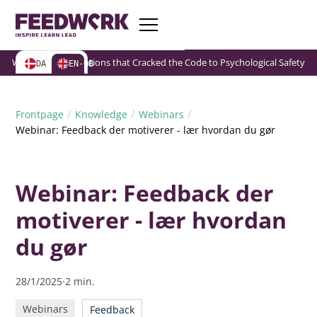
Webinar: Organizations that Cracked the Code to Psychological Safety
Webinar: Organizations that Cracked the Code to Psychological Safety
Webinar: Organizations that Cracked the Code to Psychological Safety
DA
EN-GB
/
/
/
Frontpage
Knowledge
Webinars
Webinar: Feedback der motiverer - lær hvordan du gør
Webinar: Feedback der
motiverer - lær hvordan
du gør
28/1/2025
·
2
min.
Webinars
Feedback